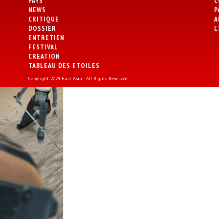
PAYS
C
NEWS
P
CRITIQUE
A
DOSSIER
L
ENTRETIEN
FESTIVAL
CREATION
TABLEAU DES ETOILES
Copyright 2024 East Asia - All Rights Reserved