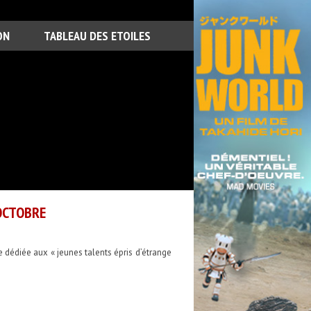
ON
TABLEAU DES ETOILES
OCTOBRE
 dédiée aux « jeunes talents épris d’étrange