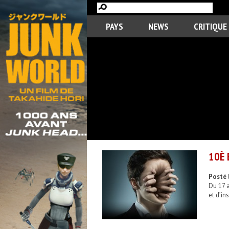
PAYS
NEWS
CRITIQUE
10È 
Posté 
Du 17 a
et d’in