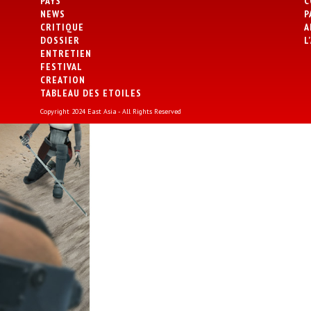
PAYS
C
NEWS
P
CRITIQUE
A
DOSSIER
L
ENTRETIEN
FESTIVAL
CREATION
TABLEAU DES ETOILES
Copyright 2024 East Asia - All Rights Reserved