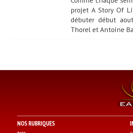
Comme chaque semain
projet A Story Of L
débuter début aout
Thorel et Antoine Ba
NOS RUBRIQUES
I