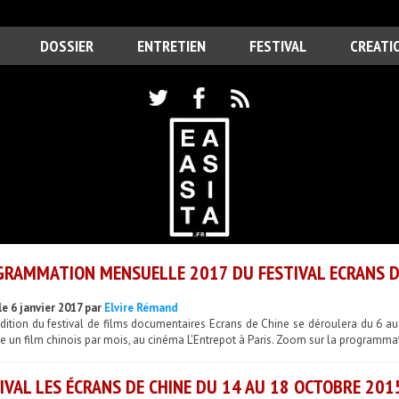
DOSSIER
ENTRETIEN
FESTIVAL
CREATI
RAMMATION MENSUELLE 2017 DU FESTIVAL ECRANS D
le 6 janvier 2017 par
Elvire Rémand
dition du festival de films documentaires Ecrans de Chine se déroulera du 6 au 
 un film chinois par mois, au cinéma L'Entrepot à Paris. Zoom sur la programmat
IVAL LES ÉCRANS DE CHINE DU 14 AU 18 OCTOBRE 2015