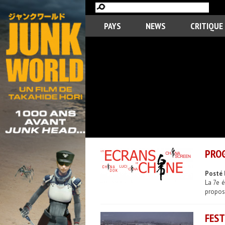
PAYS
NEWS
CRITIQUE
PROG
Posté 
La 7e é
propose
FEST