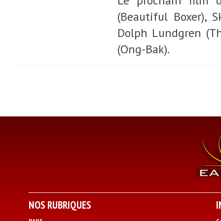
Le prochain film d
(Beautiful Boxer), 
Dolph Lundgren (The
(Ong-Bak).
NOS RUBRIQUES
I