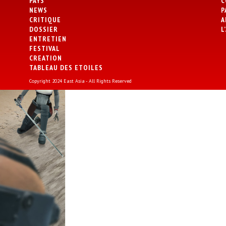
PAYS
C
NEWS
P
CRITIQUE
A
DOSSIER
L
ENTRETIEN
FESTIVAL
CREATION
TABLEAU DES ETOILES
Copyright 2024 East Asia - All Rights Reserved