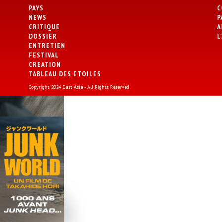
PAYS
C
NEWS
P
CRITIQUE
A
DOSSIER
L
ENTRETIEN
FESTIVAL
CREATION
TABLEAU DES ETOILES
Copyright 2024 East Asia - All Rights Reserved