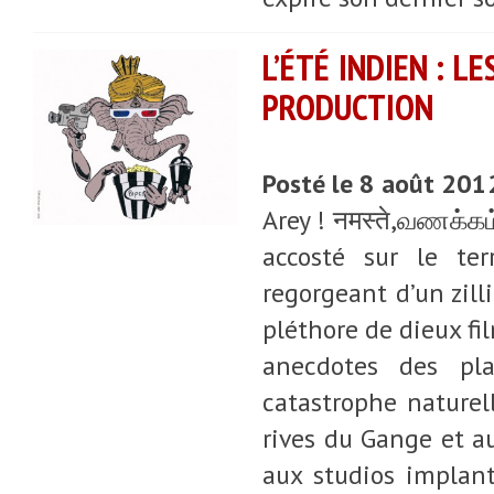
L’ÉTÉ INDIEN : L
PRODUCTION
Posté le 8 août 201
Arey ! नमस्ते,வணக்கம், سلام, ఏమండీ … ఒక భాష సరిపోదు!!! Vous ave
accosté sur le ter
regorgeant d’un zill
pléthore de dieux fi
anecdotes des pla
catastrophe naturel
rives du Gange et 
aux studios implant