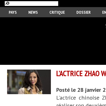
PAYS
NEWS
CRITIQUE
DOSSIER
E
L’ACTRICE ZHAO 
Posté le 28 janvier
L'actrice chinoise 
réaliser son deuxièm