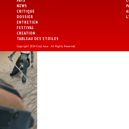
PAYS
C
NEWS
P
CRITIQUE
A
DOSSIER
L
ENTRETIEN
FESTIVAL
CREATION
TABLEAU DES ETOILES
Copyright 2024 East Asia - All Rights Reserved