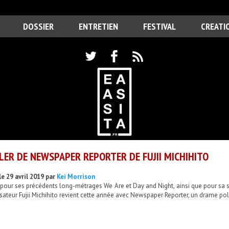
DOSSIER
ENTRETIEN
FESTIVAL
CREATI
LER DE NEWSPAPER REPORTER DE FUJII MICHIHITO
le 29 avril 2019 par
Kei Morrison
our ses précédents long-métrages We Are et Day and Night, ainsi que pour sa sé
isateur Fujii Michihito revient cette année avec Newspaper Reporter, un drame polit