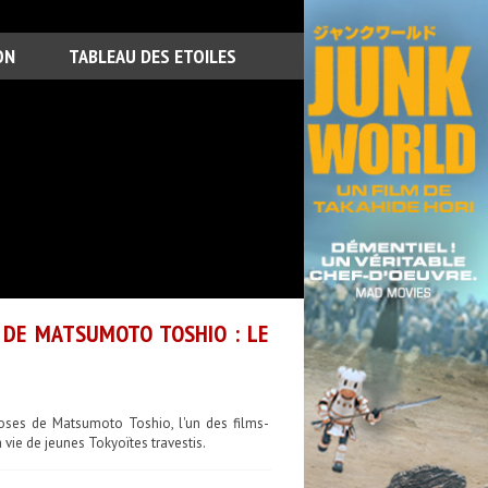
ON
TABLEAU DES ETOILES
S DE MATSUMOTO TOSHIO : LE
Roses de Matsumoto Toshio, l'un des films-
vie de jeunes Tokyoïtes travestis.