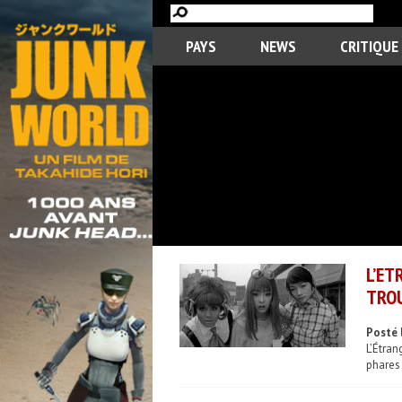
PAYS
NEWS
CRITIQUE
L’ET
TROU
Posté 
L’Étra
phares 