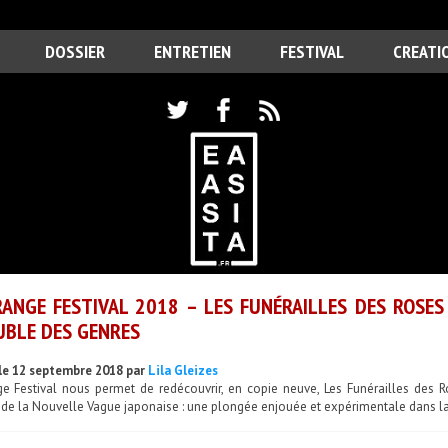
DOSSIER
ENTRETIEN
FESTIVAL
CREATI
RANGE FESTIVAL 2018 – LES FUNÉRAILLES DES ROSE
BLE DES GENRES
le 12 septembre 2018 par
Lila Gleizes
nge Festival nous permet de redécouvrir, en copie neuve, Les Funérailles des 
de la Nouvelle Vague japonaise : une plongée enjouée et expérimentale dans la 