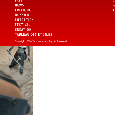
PAYS
C
NEWS
P
CRITIQUE
A
DOSSIER
L
ENTRETIEN
FESTIVAL
CREATION
TABLEAU DES ETOILES
Copyright 2024 East Asia - All Rights Reserved