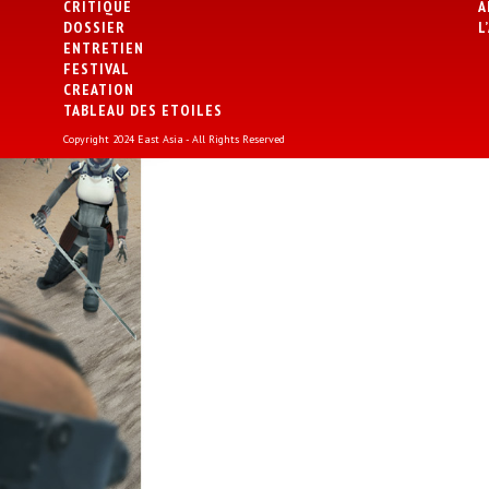
CRITIQUE
A
DOSSIER
L
ENTRETIEN
FESTIVAL
CREATION
TABLEAU DES ETOILES
Copyright 2024 East Asia - All Rights Reserved