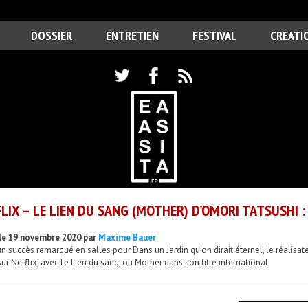
DOSSIER
ENTRETIEN
FESTIVAL
CREATI
LIX – LE LIEN DU SANG (MOTHER) D’OMORI TATSUSHI : 
le 19 novembre 2020 par
Maxime Bauer
n succès remarqué en salles pour Dans un Jardin qu'on dirait éternel, le réalisate
sur Netflix, avec Le Lien du sang, ou Mother dans son titre international.