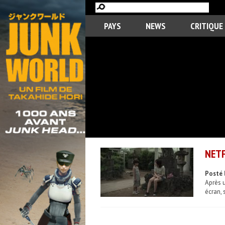
PAYS
NEWS
CRITIQUE
NETF
Posté 
Après u
écran, 