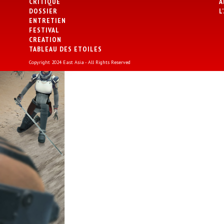
CRITIQUE
A
DOSSIER
L
ENTRETIEN
FESTIVAL
CREATION
TABLEAU DES ETOILES
Copyright 2024 East Asia - All Rights Reserved