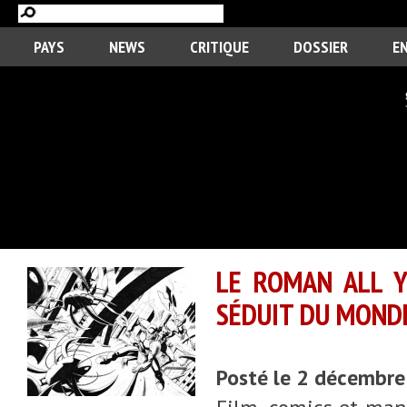
PAYS
NEWS
CRITIQUE
DOSSIER
E
LE ROMAN ALL Y
SÉDUIT DU MOND
Posté le 2 décembr