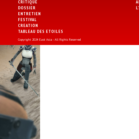
CRITIQUE
A
DOSSIER
L
ENTRETIEN
FESTIVAL
CREATION
TABLEAU DES ETOILES
Copyright 2024 East Asia - All Rights Reserved