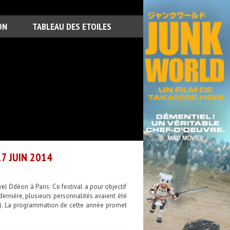
ON
TABLEAU DES ETOILES
7 JUIN 2014
el Odéon à Paris. Ce festival a pour objectif
dernière, plusieurs personnalités avaient été
n). La programmation de cette année promet