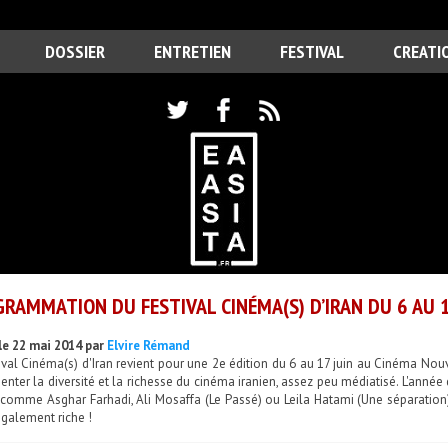
DOSSIER
ENTRETIEN
FESTIVAL
CREATI
RAMMATION DU FESTIVAL CINÉMA(S) D’IRAN DU 6 AU 1
le 22 mai 2014 par
Elvire Rémand
ival Cinéma(s) d'Iran revient pour une 2e édition du 6 au 17 juin au Cinéma Nouv
enter la diversité et la richesse du cinéma iranien, assez peu médiatisé. L'année 
 comme Asghar Farhadi, Ali Mosaffa (Le Passé) ou Leila Hatami (Une séparatio
également riche !