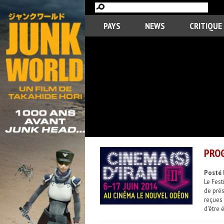
PAYS
NEWS
CRITIQUE
PROG
Posté 
Le Fest
de prés
reçues
d'être 