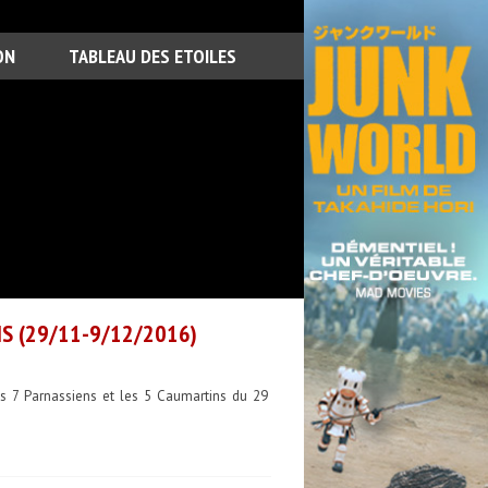
ON
TABLEAU DES ETOILES
S (29/11-9/12/2016)
s 7 Parnassiens et les 5 Caumartins du 29