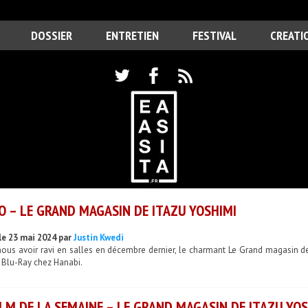
DOSSIER
ENTRETIEN
FESTIVAL
CREATI
O – LE GRAND MAGASIN DE ITAZU YOSHIMI
le 23 mai 2024 par
Justin Kwedi
nous avoir ravi en salles en décembre dernier, le charmant Le Grand magasin d
 Blu-Ray chez Hanabi.
ILM DE LA SEMAINE – LE GRAND MAGASIN DE ITAZU YOS