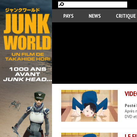
PAYS
NEWS
CRITIQUE
VIDE
Posté 
Après 
DVD et
LE F