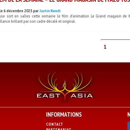
le 6 décembre 2023 par
Justin Kwedi
use sort en salles cette semaine le film d'animation Le Grand magasin de Itaz
llance brillant par son cadre décalé et original.
1
INFORMATIONS
CONTACT
PARTENARIAT