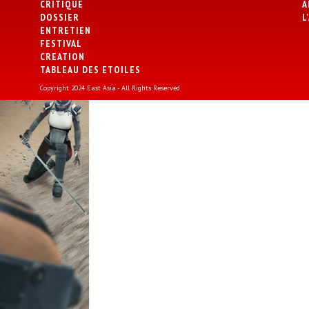
CRITIQUE
A
DOSSIER
L
ENTRETIEN
FESTIVAL
CREATION
TABLEAU DES ETOILES
Copyright 2024 East Asia - All Rights Reserved