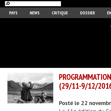
PAYS
NEWS
CRITIQUE
DOSSIER
E
PROGRAMMATION 
(29/11-9/12/201
Posté le 22 novemb