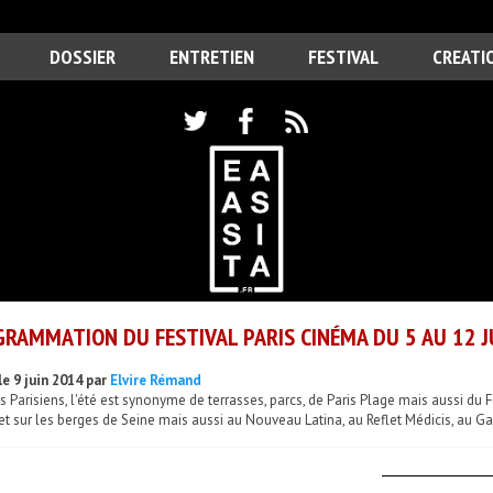
DOSSIER
ENTRETIEN
FESTIVAL
CREATI
RAMMATION DU FESTIVAL PARIS CINÉMA DU 5 AU 12 J
le 9 juin 2014 par
Elvire Rémand
s Parisiens, l'été est synonyme de terrasses, parcs, de Paris Plage mais aussi du F
let sur les berges de Seine mais aussi au Nouveau Latina, au Reflet Médicis, au