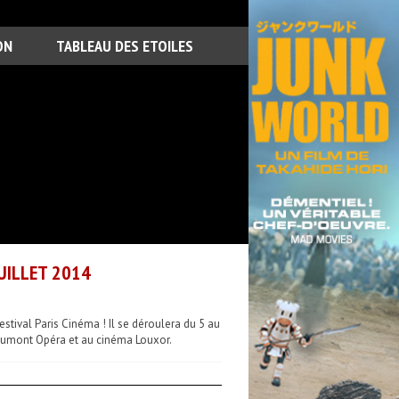
ON
TABLEAU DES ETOILES
UILLET 2014
estival Paris Cinéma ! Il se déroulera du 5 au
 Gaumont Opéra et au cinéma Louxor.