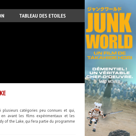
ON
TABLEAU DES ETOILES
AKE
i plusieurs catégories peu connues et qui,
t en avant les films expérimentaux et les
ady of the Lake, qui fera partie du programme