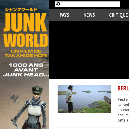
PAYS
NEWS
CRITIQUE
BERL
Posté 
La Ber
pourta
documen
cette a