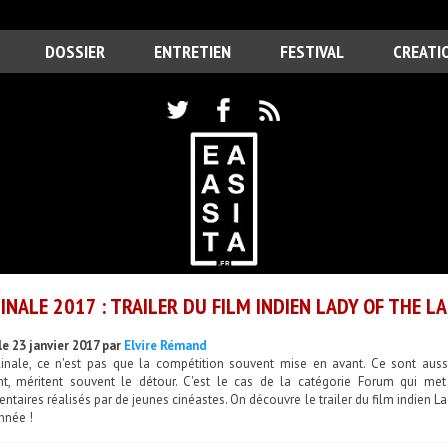
DOSSIER
ENTRETIEN
FESTIVAL
CREATI
INALE 2017 : TRAILER DU FILM INDIEN LADY OF THE L
le 23 janvier 2017 par
Elvire Rémand
linale, ce n'est pas que la compétition souvent mise en avant. Ce sont auss
nt, méritent souvent le détour. C'est le cas de la catégorie Forum qui me
taires réalisés par de jeunes cinéastes. On découvre le trailer du film indien L
nnée !