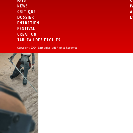
PAYS
C
NEWS
P
CRITIQUE
A
DOSSIER
L
ENTRETIEN
FESTIVAL
CREATION
TABLEAU DES ETOILES
Copyright 2024 East Asia - All Rights Reserved