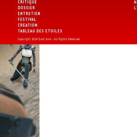
CRITIQUE
A
DOSSIER
L
ENTRETIEN
FESTIVAL
CREATION
TABLEAU DES ETOILES
Copyright 2024 East Asia - All Rights Reserved