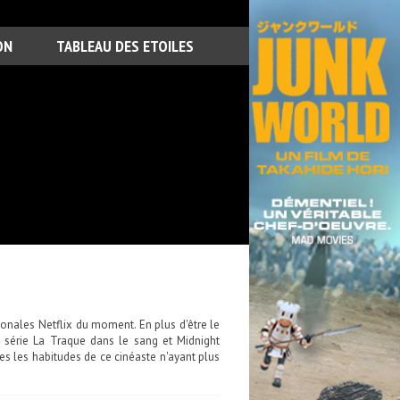
ON
TABLEAU DES ETOILES
tionales Netflix du moment. En plus d'être le
e série La Traque dans le sang et Midnight
es les habitudes de ce cinéaste n'ayant plus