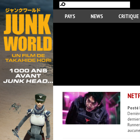
PAYS
NEWS
CRITIQUE
NETF
Posté 
Derrièr
dernie
Runners
aucune