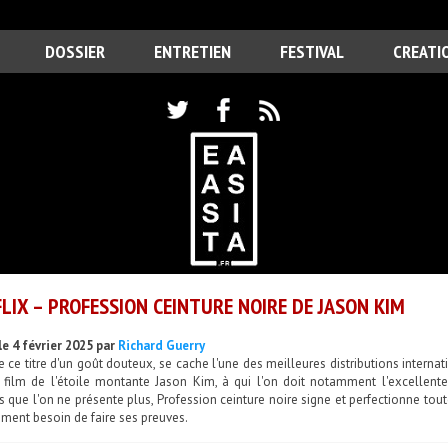
DOSSIER
ENTRETIEN
FESTIVAL
CREATI
LIX – PROFESSION CEINTURE NOIRE DE JASON KIM
le 4 février 2025 par
Richard Guerry
e ce titre d'un goût douteux, se cache l'une des meilleures distributions interna
r film de l'étoile montante Jason Kim, à qui l'on doit notamment l'excellent
 que l'on ne présente plus, Profession ceinture noire signe et perfectionne tout
ment besoin de faire ses preuves.