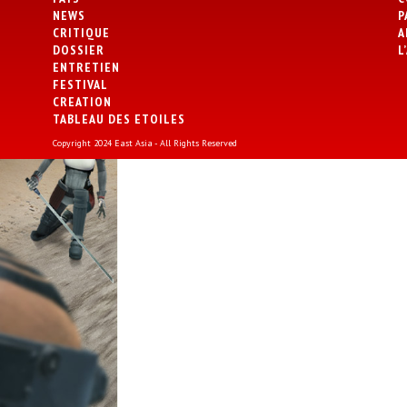
NEWS
P
CRITIQUE
A
DOSSIER
L
ENTRETIEN
FESTIVAL
CREATION
TABLEAU DES ETOILES
Copyright 2024 East Asia - All Rights Reserved