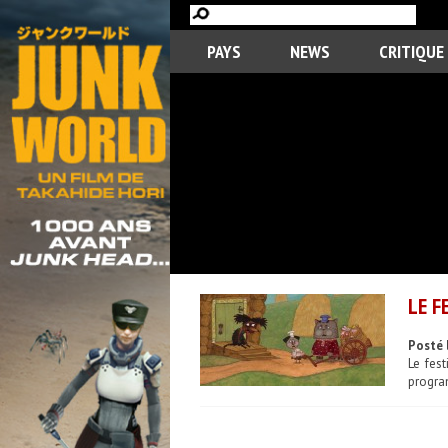
PAYS
NEWS
CRITIQUE
LE F
Posté 
Le fes
program