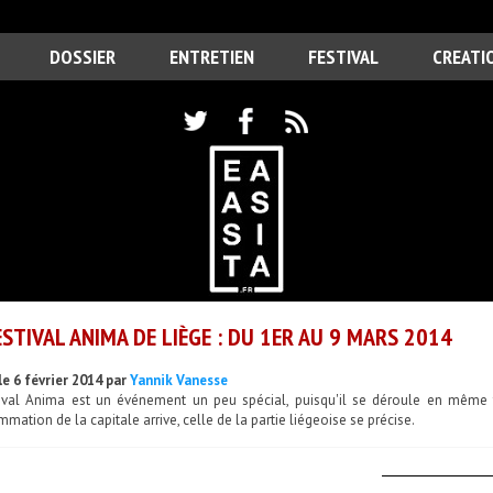
DOSSIER
ENTRETIEN
FESTIVAL
CREATI
ESTIVAL ANIMA DE LIÈGE : DU 1ER AU 9 MARS 2014
le 6 février 2014 par
Yannik Vanesse
tival Anima est un événement un peu spécial, puisqu'il se déroule en même 
mation de la capitale arrive, celle de la partie liégeoise se précise.