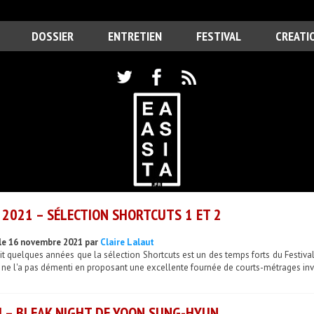
DOSSIER
ENTRETIEN
FESTIVAL
CREATI
 2021 – SÉLECTION SHORTCUTS 1 ET 2
le 16 novembre 2021 par
Claire Lalaut
it quelques années que la sélection Shortcuts est un des temps forts du Festiva
 ne l'a pas démenti en proposant une excellente fournée de courts-métrages inve
 – BLEAK NIGHT DE YOON SUNG-HYUN