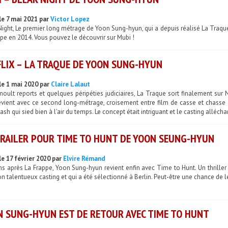
le 7 mai 2021 par
Victor Lopez
ight, Le premier long métrage de Yoon Sung-hyun, qui a depuis réalisé La Traque di
pe en 2014. Vous pouvez le découvrir sur Mubi !
LIX – LA TRAQUE DE YOON SUNG-HYUN
le 1 mai 2020 par
Claire Lalaut
oult reports et quelques péripéties judiciaires, La Traque sort finalement sur 
evient avec ce second long-métrage, croisement entre film de casse et chass
ash qui sied bien à l'air du temps. Le concept était intriguant et le casting alléchan
RAILER POUR TIME TO HUNT DE YOON SEUNG-HYUN
le 17 février 2020 par
Elvire Rémand
s après La Frappe, Yoon Sung-hyun revient enfin avec Time to Hunt. Un thriller 
n talentueux casting et qui a été sélectionné à Berlin. Peut-être une chance de 
 SUNG-HYUN EST DE RETOUR AVEC TIME TO HUNT