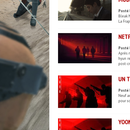
Posté 
Bleak N
La Frap
NETF
Posté 
Après m
hyun r
post-cr
UN T
Posté 
Neuf an
pour so
YOON