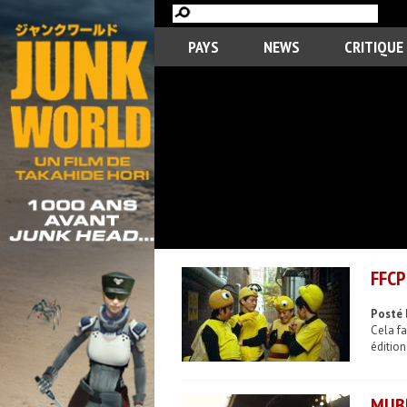
PAYS
NEWS
CRITIQUE
FFCP
Posté 
Cela fa
édition
MUBI