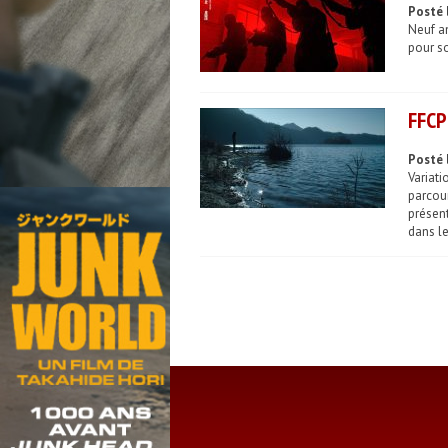
Posté 
Neuf an
pour so
FFCP
Posté 
Variati
parcou
présent
dans le