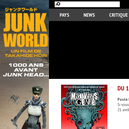
PAYS
NEWS
CRITIQUE
DU 1
Posté l
Si vous
21 avril