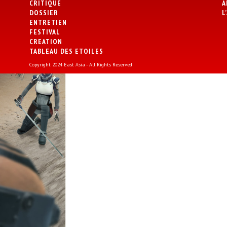
CRITIQUE
A
DOSSIER
L
ENTRETIEN
FESTIVAL
CREATION
TABLEAU DES ETOILES
Copyright 2024 East Asia - All Rights Reserved