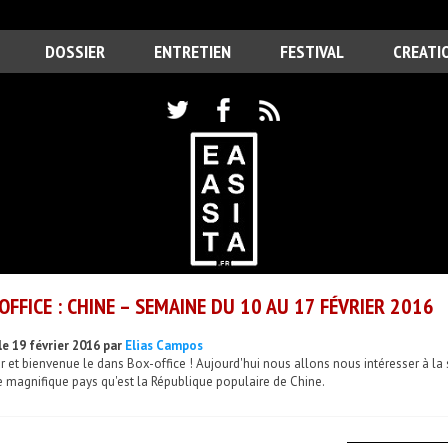
DOSSIER
ENTRETIEN
FESTIVAL
CREATI
OFFICE : CHINE – SEMAINE DU 10 AU 17 FÉVRIER 2016
le 19 février 2016 par
Elias Campos
 et bienvenue le dans Box-office ! Aujourd'hui nous allons nous intéresser à la 
 magnifique pays qu'est la République populaire de Chine.