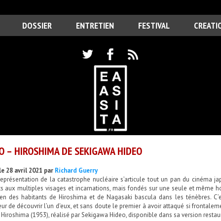
DOSSIER
ENTRETIEN
FESTIVAL
CREATI
O – HIROSHIMA DE SEKIGAWA HIDEO
le 28 avril 2021 par
Richard Guerry
représentation de la catastrophe nucléaire s’articule tout un pan du cinéma 
ts aux multiples visages et incarnations, mais fondés sur une seule et même ho
ien des habitants de Hiroshima et de Nagasaki bascula dans les ténèbres. C’
ur de découvrir l’un d'eux, et sans doute le premier à avoir attaqué si fronta
é Hiroshima (1953), réalisé par Sekigawa Hideo, disponible dans sa version resta