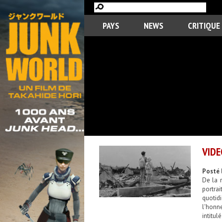
PAYS
NEWS
CRITIQUE
VIDE
Posté 
De la 
portrai
quotid
l'honne
intitul