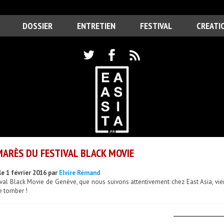
DOSSIER
ENTRETIEN
FESTIVAL
CREATI
ARÈS DU FESTIVAL BLACK MOVIE
le 1 février 2016 par
Elvire Rémand
ival Black Movie de Genève, que nous suivons attentivement chez East Asia, vien
e tomber !