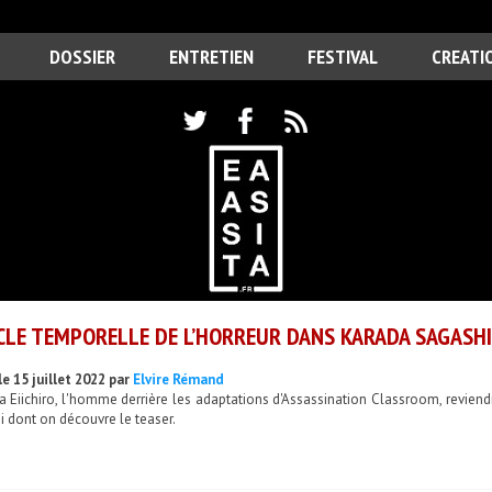
DOSSIER
ENTRETIEN
FESTIVAL
CREATI
LE TEMPORELLE DE L’HORREUR DANS KARADA SAGASHI
e 15 juillet 2022 par
Elvire Rémand
Eiichiro, l'homme derrière les adaptations d'Assassination Classroom, reviendr
 dont on découvre le teaser.