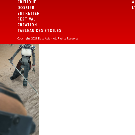
CRITIQUE
A
DOSSIER
L
ENTRETIEN
FESTIVAL
CREATION
TABLEAU DES ETOILES
Copyright 2024 East Asia - All Rights Reserved