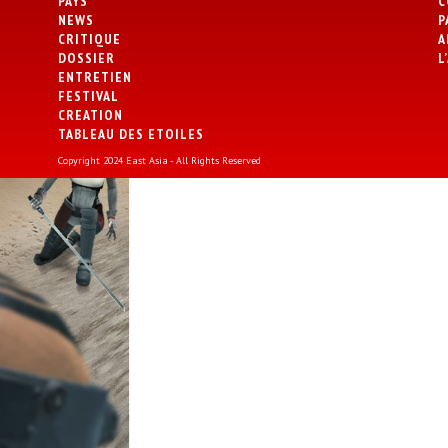
PAYS
C
NEWS
P
CRITIQUE
A
DOSSIER
L
ENTRETIEN
FESTIVAL
CREATION
TABLEAU DES ETOILES
Copyright 2024 East Asia - All Rights Reserved