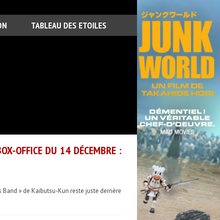
ON
TABLEAU DES ETOILES
OX-OFFICE DU 14 DÉCEMBRE :
s Band » de Kaibutsu-Kun reste juste derrière