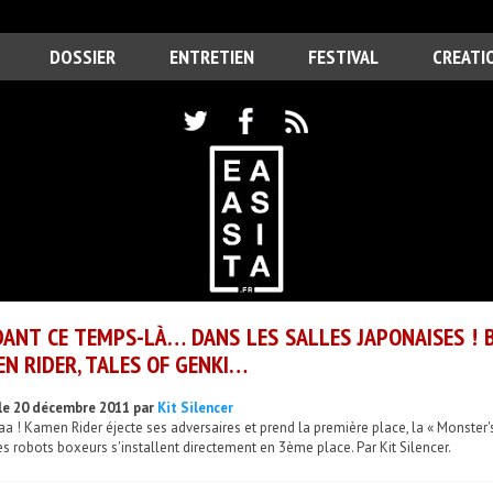
DOSSIER
ENTRETIEN
FESTIVAL
CREATI
ANT CE TEMPS-LÀ… DANS LES SALLES JAPONAISES ! B
N RIDER, TALES OF GENKI…
le 20 décembre 2011 par
Kit Silencer
a ! Kamen Rider éjecte ses adversaires et prend la première place, la « Monster'
es robots boxeurs s'installent directement en 3ème place. Par Kit Silencer.