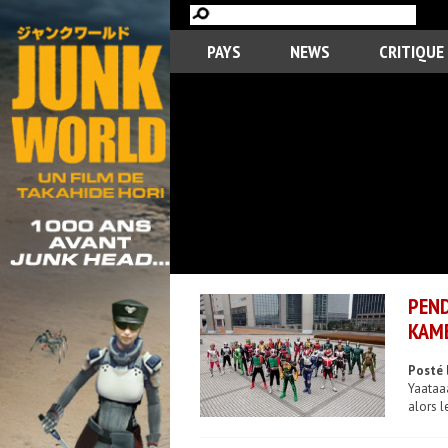
PAYS
NEWS
CRITIQUE
PEND
KAME
Posté 
Yaataaa
alors l