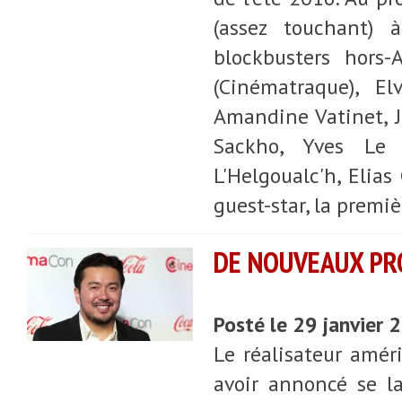
(assez touchant) 
blockbusters hors
(Cinématraque), E
Amandine Vatinet, J
Sackho, Yves Le 
L'Helgoualc'h, Elia
guest-star, la premiè
DE NOUVEAUX PRO
Posté le 29 janvier
Le réalisateur améri
avoir annoncé se l