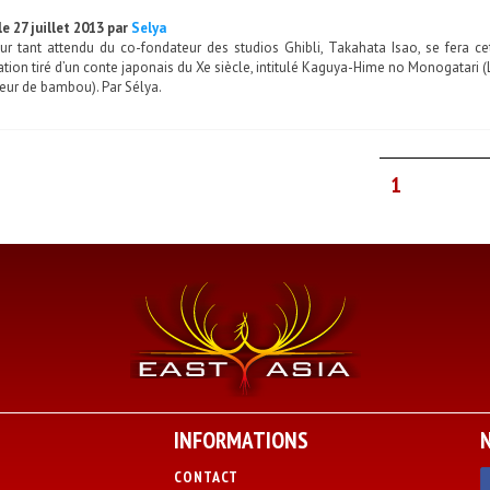
e 27 juillet 2013 par
Selya
our tant attendu du co-fondateur des studios Ghibli, Takahata Isao, se fera
tion tiré d’un conte japonais du Xe siècle, intitulé Kaguya-Hime no Monogatari (
leur de bambou). Par Sélya.
1
INFORMATIONS
CONTACT