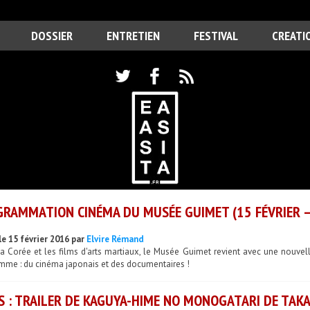
DOSSIER
ENTRETIEN
FESTIVAL
CREATI
RAMMATION CINÉMA DU MUSÉE GUIMET (15 FÉVRIER – 
le 15 février 2016 par
Elvire Rémand
la Corée et les films d'arts martiaux, le Musée Guimet revient avec une nouvel
mme : du cinéma japonais et des documentaires !
 : TRAILER DE KAGUYA-HIME NO MONOGATARI DE TAKAH