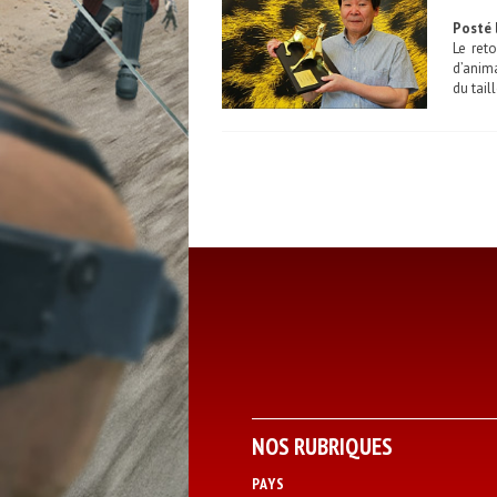
Posté l
Le ret
d’anima
du tail
NOS RUBRIQUES
PAYS