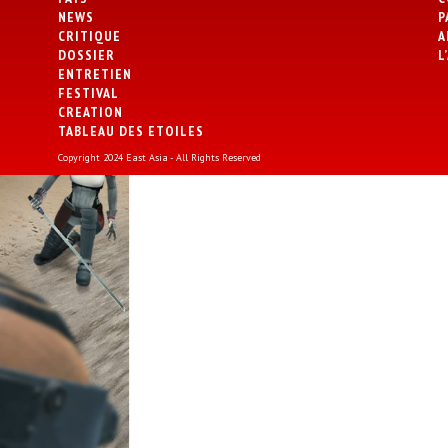
NEWS
P
CRITIQUE
A
DOSSIER
L
ENTRETIEN
FESTIVAL
CREATION
TABLEAU DES ETOILES
Copyright 2024 East Asia - All Rights Reserved