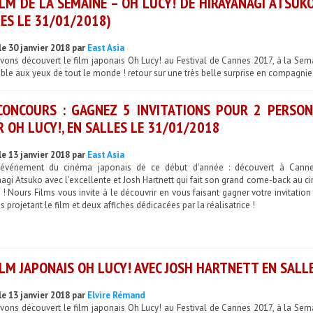
ILM DE LA SEMAINE – OH LUCY! DE HIRAYANAGI ATSUKO
ES LE 31/01/2018)
le 30 janvier 2018 par
East Asia
ons découvert le film japonais Oh Lucy! au Festival de Cannes 2017, à la Semaine
ble aux yeux de tout le monde ! retour sur une très belle surprise en compagnie d
CONCOURS : GAGNEZ 5 INVITATIONS POUR 2 PERSONN
 OH LUCY!, EN SALLES LE 31/01/2018
le 13 janvier 2018 par
East Asia
l'événement du cinéma japonais de ce début d'année : découvert à Canne
agi Atsuko avec l'excellente et Josh Hartnett qui fait son grand come-back au ci
 ! Nours Films vous invite à le découvrir en vous faisant gagner votre invitati
 projetant le film et deux affiches dédicacées par la réalisatrice !
ILM JAPONAIS OH LUCY! AVEC JOSH HARTNETT EN SALLE
le 13 janvier 2018 par
Elvire Rémand
ons découvert le film japonais Oh Lucy! au Festival de Cannes 2017, à la Semaine