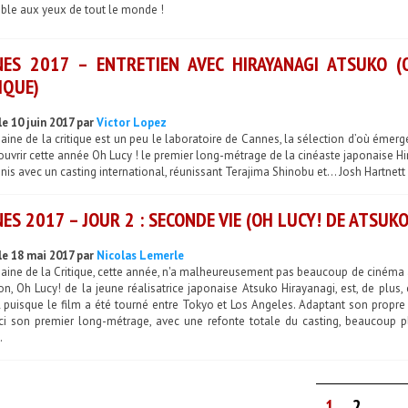
ible aux yeux de tout le monde !
ES 2017 – ENTRETIEN AVEC HIRAYANAGI ATSUKO (
IQUE)
le 10 juin 2017 par
Victor Lopez
ine de la critique est un peu le laboratoire de Cannes, la sélection d’où émerge
uvrir cette année Oh Lucy ! le premier long-métrage de la cinéaste japonaise Hir
nis avec un casting international, réunissant Terajima Shinobu et… Josh Hartnett 
ES 2017 – JOUR 2 : SECONDE VIE (OH LUCY! DE ATSUKO
le 18 mai 2017 par
Nicolas Lemerle
ine de la Critique, cette année, n'a malheureusement pas beaucoup de cinéma as
on, Oh Lucy! de la jeune réalisatrice japonaise Atsuko Hirayanagi, est, de plus,
 puisque le film a été tourné entre Tokyo et Los Angeles. Adaptant son propr
ici son premier long-métrage, avec une refonte totale du casting, beaucoup pl
.
1
2