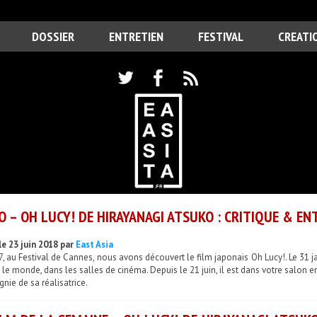
DOSSIER
ENTRETIEN
FESTIVAL
CREATI
O – OH LUCY! DE HIRAYANAGI ATSUKO : CRITIQUE & EN
le 23 juin 2018 par
East Asia
, au Festival de Cannes, nous avons découvert le film japonais Oh Lucy!. Le 31 ja
 le monde, dans les salles de cinéma. Depuis le 21 juin, il est dans votre salon en
ie de sa réalisatrice.