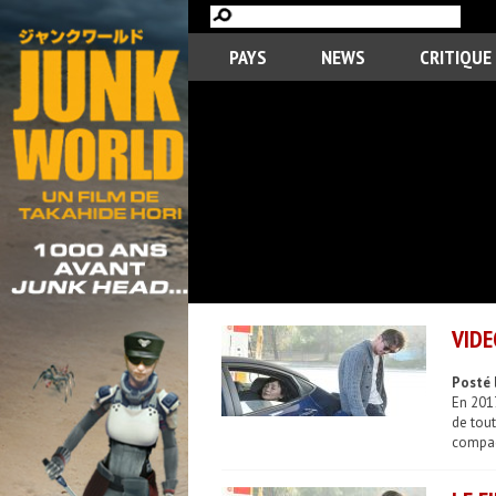
PAYS
NEWS
CRITIQUE
VIDE
Posté 
En 2017
de tout
compagn