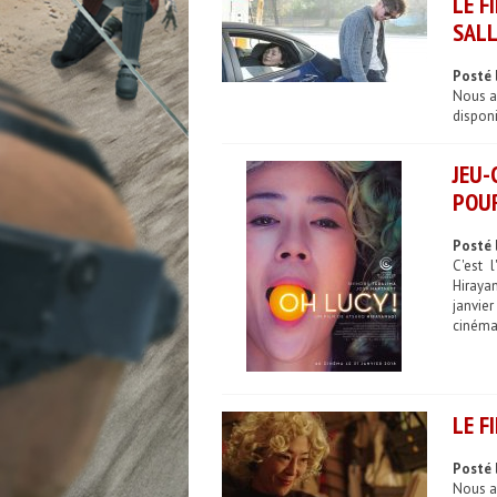
LE F
SALL
Posté 
Nous av
disponi
JEU-
POUR
Posté 
C'est 
Hirayan
janvier
cinémas
LE F
Posté 
Nous av