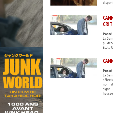
dispon
CANN
CRIT
Posté 
La Sema
pu déco
Etats-U
CANN
Posté 
La Sema
sélecti
normal
signe 
hausse