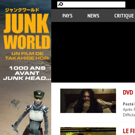
PAYS
NEWS
CRITIQUE
DVD 
Posté 
Après 
Diffici
LE F