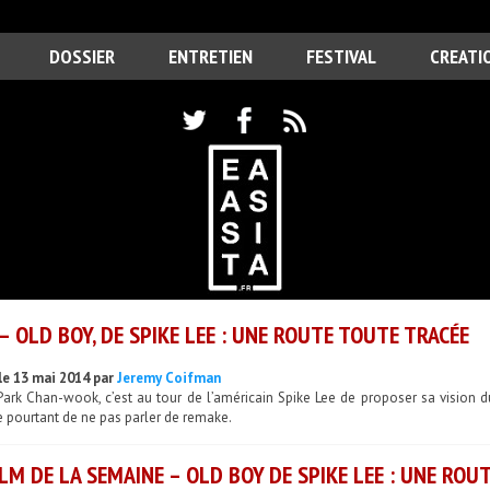
DOSSIER
ENTRETIEN
FESTIVAL
CREATI
– OLD BOY, DE SPIKE LEE : UNE ROUTE TOUTE TRACÉE
le 13 mai 2014 par
Jeremy Coifman
Park Chan-wook, c’est au tour de l’américain Spike Lee de proposer sa vision 
le pourtant de ne pas parler de remake.
ILM DE LA SEMAINE – OLD BOY DE SPIKE LEE : UNE ROU