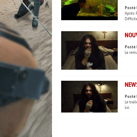
Posté 
Après 
Diffici
NOUV
Posté 
Le rema
NEWS
Posté l
Le trai
Lvi.