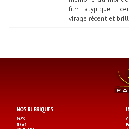
film atypique Lice
virage récent et bri
NOS RUBRIQUES
I
PAYS
C
NEWS
P