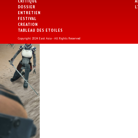
CRITIQUE
A
DOSSIER
L
ENTRETIEN
FESTIVAL
CREATION
TABLEAU DES ETOILES
Copyright 2024 East Asia - All Rights Reserved