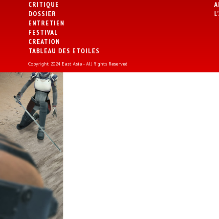
CRITIQUE
A
DOSSIER
L
ENTRETIEN
FESTIVAL
CREATION
TABLEAU DES ETOILES
Copyright 2024 East Asia - All Rights Reserved