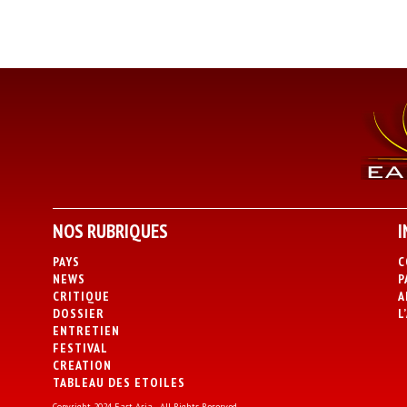
NOS RUBRIQUES
I
PAYS
C
NEWS
P
CRITIQUE
A
DOSSIER
L
ENTRETIEN
FESTIVAL
CREATION
TABLEAU DES ETOILES
Copyright 2024 East Asia - All Rights Reserved