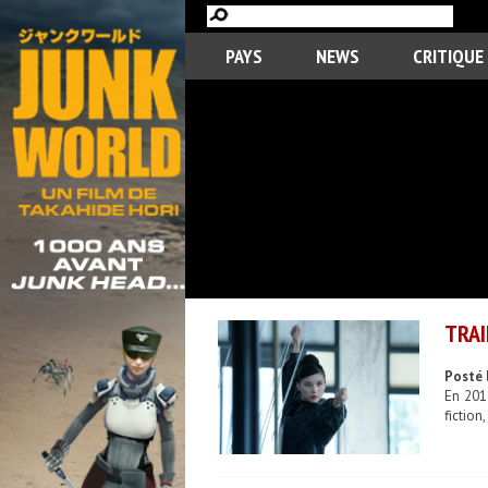
PAYS
NEWS
CRITIQUE
TRAI
Posté 
En 201
fiction