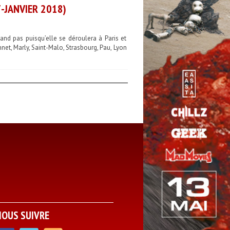
-JANVIER 2018)
nd pas puisqu’elle se déroulera à Paris et
net, Marly, Saint-Malo, Strasbourg, Pau, Lyon
NOUS SUIVRE