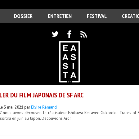
DOSSIER
ENTRETIEN
FESTIVAL
CREATI
LER DU FILM JAPONAIS DE SF ARC
le 3 mai 2021 par
Elvire Rémand
7 nous avons découvert le réalisateur Ishikawa Kei avec Gukoroku: Traces of S
, sortira en juin au Japon. Découvrons Arc !