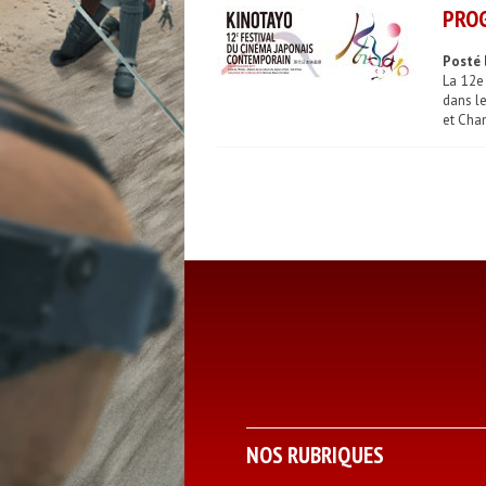
PROG
Posté 
La 12e
dans le
et Cham
NOS RUBRIQUES