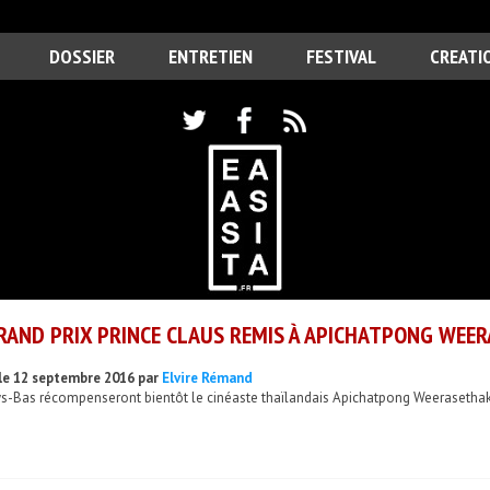
DOSSIER
ENTRETIEN
FESTIVAL
CREATI
RAND PRIX PRINCE CLAUS REMIS À APICHATPONG WEE
le 12 septembre 2016 par
Elvire Rémand
s-Bas récompenseront bientôt le cinéaste thaïlandais Apichatpong Weerasethakul