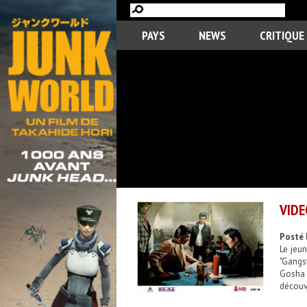
PAYS
NEWS
CRITIQUE
VIDE
Posté 
Le jeu
"Gangs
Gosha 
découvr