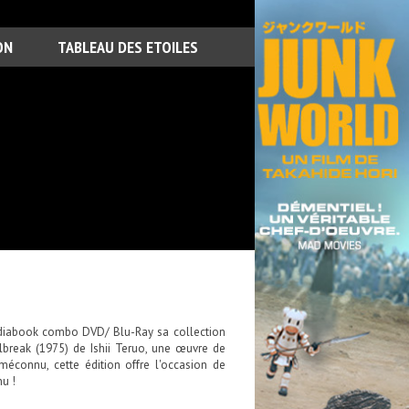
ON
TABLEAU DES ETOILES
ediabook combo DVD/ Blu-Ray sa collection
ilbreak (1975) de Ishii Teruo, une œuvre de
méconnu, cette édition offre l'occasion de
u !