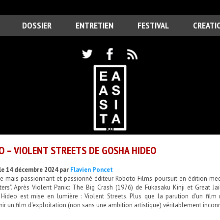
DOSSIER
ENTRETIEN
FESTIVAL
CREATI
O – VIOLENT STREETS DE GOSHA HIDEO
le 14 décembre 2024 par
Flavien Poncet
ne mais passionnant et passionné éditeur Roboto Films poursuit en édition m
ters". Après Violent Panic: The Big Crash (1976) de Fukasaku Kinji et Great Ja
Hideo est mise en lumière : Violent Streets. Plus que la parution d'un film 
ir un film d'exploitation (non sans une ambition artistique) véritablement inconn