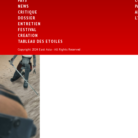
PAYS
C
NEWS
P
CRITIQUE
A
DOSSIER
L
ENTRETIEN
FESTIVAL
CREATION
TABLEAU DES ETOILES
Copyright 2024 East Asia - All Rights Reserved