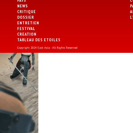
PAYS
C
NEWS
P
CRITIQUE
A
DOSSIER
L
ENTRETIEN
FESTIVAL
CREATION
TABLEAU DES ETOILES
Copyright 2024 East Asia - All Rights Reserved